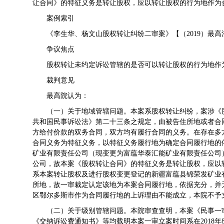
让合同》的特征义务是转让股权，应以转让股权的行为地作为
案例索引
《李生华、杨文山股权转让纠纷二审案》【（2019）最高
争议焦点
股权转让未约定诉讼管辖的是否可以转让股权的行为地作
裁判意见
最高院认为：
（一）关于地域管辖问题。本案系股权转让纠纷，案涉《
共和国民事诉讼法》第二十三条之规定，由被告住所地或者合
方给付价款的双务合同，双方均有履行合同的义务。在存在多
合同义务为特征义务，以特征义务履行地为确定合同履行地的
矿业有限责任公司（现变更为富蕴华泰汇能矿业有限责任公司）
公司，故本案《股权转让合同》的特征义务是转让股权，应以
系本案转让股权及进行股权变更登记的新疆富蕴县锦荣发矿业
所地，故一审裁定认定该地为本案合同履行地，依据充分，并
区鄂尔多斯市作为合同履行地的上诉理由不能成立，本院不予
（二）关于级别管辖问题。本院审查查明，本案《民事一
《交纳诉讼费通知书》等均载明本案一审立案时间系在2018年8