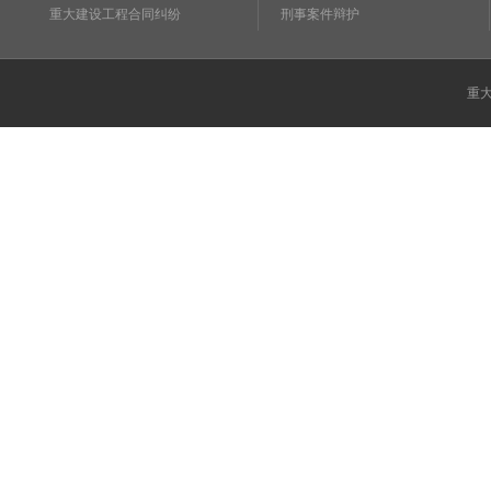
重大建设工程合同纠纷
刑事案件辩护
重