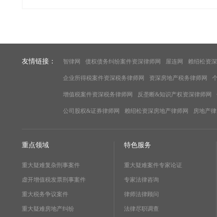
友情链接：
智律网
债权债务纠纷案件资深律师网
屋连网
赖绍松资深
企业所得税案件资深税务律师网
资深房地产税务律师网
增值税案件资深税务律师网
反垄断&知识产权资深律师网
公司股权&证券律师网
赖绍松资深房地产律师网
房地产律
重点领域
特色服务
重大疑难复杂刑事案件
重大疑难案件专家论证
虚开增值税发票刑事案件
专家法律咨询
重大税务争议案件
律师法律顾问
重大疑难房地产纠纷
法律尽职调查