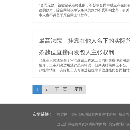
“合同无效、被撤销或者终止的，不影响合同中独立存在的
往的效力，除合同解决争议条款的效力不受影响之外，有关
事人也不得基于原合同主张权利。...
最高法院：挂靠在他人名下的实际施
条越位直接向发包人主张权利
《最高人民法院关于审理建设工程施工合同纠纷案件适用法
情形，二审判决适用法律虽有错误，但判决结果并无不当。
张挂靠情形下实际施工人可越过被挂靠单位直接向合同相对方
1
2
下一页
尾页
友情链接：
智律网
债权债务纠纷案件资深律师网
屋连网
企业所得税案件资深税务律师网
资深房地产税