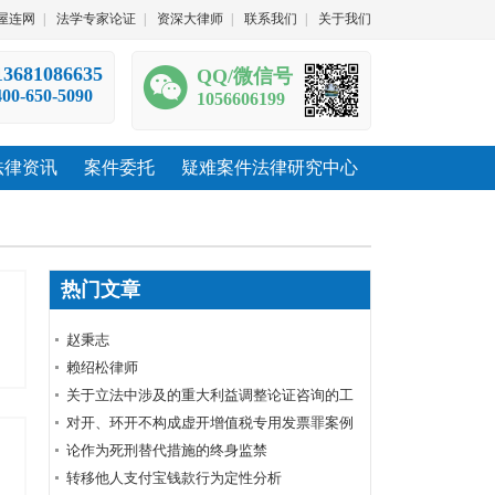
屋连网
|
法学专家论证
|
资深大律师
|
联系我们
|
关于我们
13681086635
QQ/微信号
400-650-5090
1056606199
法律资讯
案件委托
疑难案件法律研究中心
热门文章
赵秉志
赖绍松律师
关于立法中涉及的重大利益调整论证咨询的工
作规范
对开、环开不构成虚开增值税专用发票罪案例
裁判要旨
论作为死刑替代措施的终身监禁
转移他人支付宝钱款行为定性分析