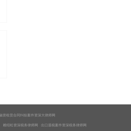
融资租赁合同纠纷案件资深大律师网
赖绍松资深税务律师网
出口退税案件资深税务律师网