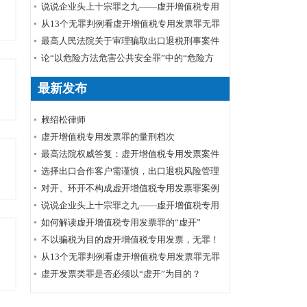
说说企业头上十宗罪之九——虚开增值税专用
发票罪
从13个无罪判例看虚开增值税专用发票罪无罪
裁判要旨及无罪辩点
最高人民法院关于审理骗取出口退税刑事案件
具体应用法律若干问题的解释辑
论“以危险方法危害公共安全罪”中的“危险方
法”
最新发布
赖绍松律师
虚开增值税专用发票罪的量刑档次
最高法院权威答复：虚开增值税专用发票案件
的数额标准确定
选择出口合作客户需谨慎，出口退税风险管理
需跟上
对开、环开不构成虚开增值税专用发票罪案例
裁判要旨
说说企业头上十宗罪之九——虚开增值税专用
发票罪
如何解读虚开增值税专用发票罪的“虚开”
不以骗税为目的虚开增值税专用发票，无罪！
从13个无罪判例看虚开增值税专用发票罪无罪
裁判要旨及无罪辩点
虚开发票类罪是否必须以“虚开”为目的？