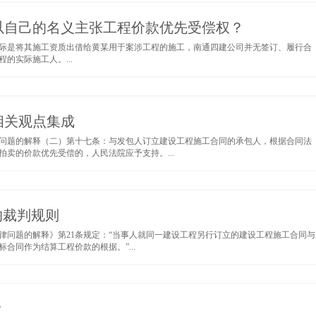
以自己的名义主张工程价款优先受偿权？
际是将其施工资质出借给黄某用于案涉工程的施工，南通四建公司并无签订、履行合
的实际施工人。...
相关观点集成
问题的解释（二）第十七条：与发包人订立建设工程施工合同的承包人，根据合同法
卖的价款优先受偿的，人民法院应予支持。...
的裁判规则
律问题的解释》第21条规定：“当事人就同一建设工程另行订立的建设工程施工合同与
合同作为结算工程价款的根据。”...
？