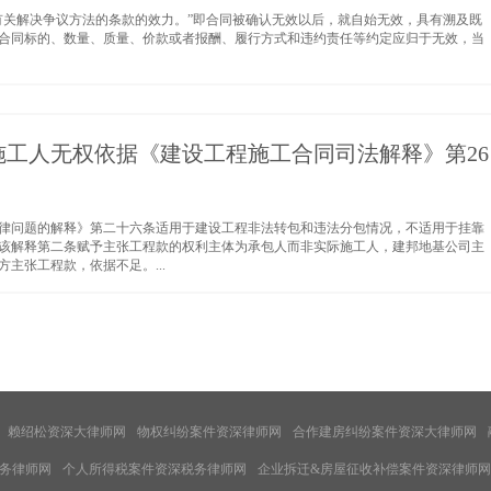
有关解决争议方法的条款的效力。”即合同被确认无效以后，就自始无效，具有溯及既
合同标的、数量、质量、价款或者报酬、履行方式和违约责任等约定应归于无效，当
工人无权依据《建设工程施工合同司法解释》第26
律问题的解释》第二十六条适用于建设工程非法转包和违法分包情况，不适用于挂靠
该解释第二条赋予主张工程款的权利主体为承包人而非实际施工人，建邦地基公司主
主张工程款，依据不足。...
赖绍松资深大律师网
物权纠纷案件资深律师网
合作建房纠纷案件资深大律师网
务律师网
个人所得税案件资深税务律师网
企业拆迁&房屋征收补偿案件资深律师网