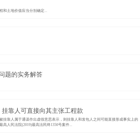
和土地价值应当分别确定...
个问题的实务解答
，挂靠人可直接向其主张工程款
被挂靠人属于通谋作出虚假意思表示，则挂靠人和发包人之间可能直接形成事实上的
法院(2019)最高法民终1350号案件...