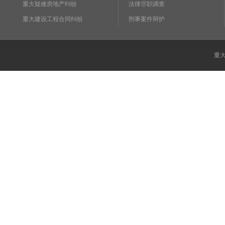
重大疑难房地产纠纷
法律尽职调查
重大建设工程合同纠纷
刑事案件辩护
重