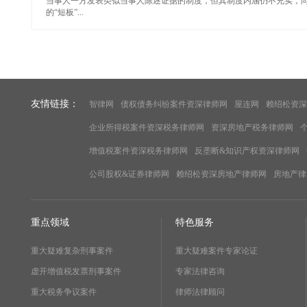
当事人一方发表类似当事人陈述证据的制度，但其制度内涵仍不充实，
的“短板”...
友情链接：
智律网
债权债务纠纷案件资深律师网
屋连网
赖绍松资深
企业所得税案件资深税务律师网
资深房地产税务律师网
增值税案件资深税务律师网
反垄断&知识产权资深律师网
公司股权&证券律师网
赖绍松资深房地产律师网
房地产律
重点领域
特色服务
重大疑难复杂刑事案件
重大疑难案件专家论证
虚开增值税发票刑事案件
专家法律咨询
重大税务争议案件
律师法律顾问