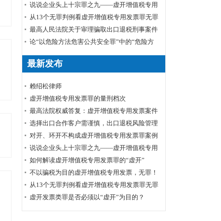
说说企业头上十宗罪之九——虚开增值税专用
发票罪
从13个无罪判例看虚开增值税专用发票罪无罪
裁判要旨及无罪辩点
最高人民法院关于审理骗取出口退税刑事案件
具体应用法律若干问题的解释辑
论“以危险方法危害公共安全罪”中的“危险方
法”
最新发布
赖绍松律师
虚开增值税专用发票罪的量刑档次
最高法院权威答复：虚开增值税专用发票案件
的数额标准确定
选择出口合作客户需谨慎，出口退税风险管理
需跟上
对开、环开不构成虚开增值税专用发票罪案例
裁判要旨
说说企业头上十宗罪之九——虚开增值税专用
发票罪
如何解读虚开增值税专用发票罪的“虚开”
不以骗税为目的虚开增值税专用发票，无罪！
从13个无罪判例看虚开增值税专用发票罪无罪
裁判要旨及无罪辩点
虚开发票类罪是否必须以“虚开”为目的？