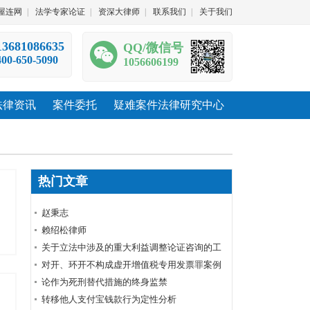
屋连网
|
法学专家论证
|
资深大律师
|
联系我们
|
关于我们
13681086635
QQ/微信号
400-650-5090
1056606199
法律资讯
案件委托
疑难案件法律研究中心
热门文章
赵秉志
赖绍松律师
关于立法中涉及的重大利益调整论证咨询的工
作规范
对开、环开不构成虚开增值税专用发票罪案例
裁判要旨
论作为死刑替代措施的终身监禁
转移他人支付宝钱款行为定性分析