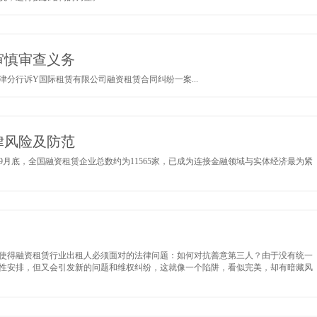
审慎审查义务
分行诉Y国际租赁有限公司融资租赁合同纠纷一案...
律风险及防范
年9月底，全国融资租赁企业总数约为11565家，已成为连接金融领域与实体经济最为紧
使得融资租赁行业出租人必须面对的法律问题：如何对抗善意第三人？由于没有统一
性安排，但又会引发新的问题和维权纠纷，这就像一个陷阱，看似完美，却有暗藏风