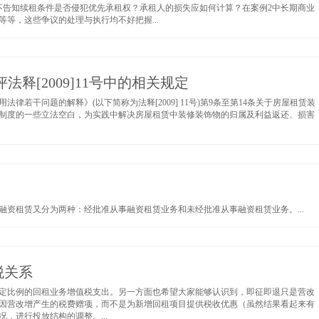
不告知续租条件是否侵犯优先承租权？承租人的损失应如何计算？在案例2中长期商业
等，这些争议的处理与执行均不好把握...
释[2009]11号中的相关规定
若干问题的解释》(以下简称为法释[2009] 11号)第9条至第14条关于房屋租赁装
制度的一些立法空白，为实践中解决房屋租赁中装修装饰物的归属及利益返还、损害
资租赁又分为两种：经批准从事融资租赁业务和未经批准从事融资租赁业务。...
税关系
定比例的回租业务增值税支出。另一方面也希望大家能够认识到，即征即退只是营改
因营改增产生的税费赠项，而不是为新增回租项目提供税收优惠（虽然结果看起来有
，进行投放结构的调整。...