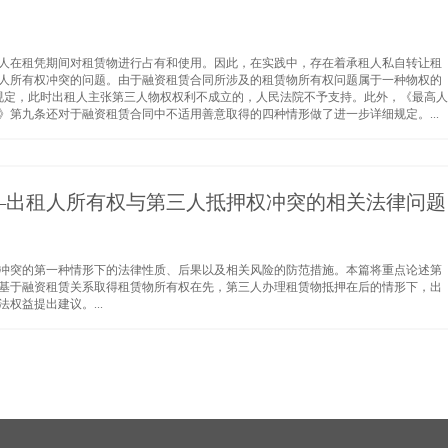
人在租凭期间对租赁物进行占有和使用。因此，在实践中，存在着承租人私自转让租
人所有权冲突的问题。由于融资租赁合同所涉及的租赁物所有权问题属于一种物权的
的规定，此时出租人主张第三人物权权利不成立的，人民法院不予支持。此外，《最高人
第九条还对于融资租赁合同中不适用善意取得的四种情形做了进一步详细规定。...
—出租人所有权与第三人抵押权冲突的相关法律问题
冲突的第一种情形下的法律性质、后果以及相关风险的防范措施。本篇将重点论述第
基于融资租赁关系取得租赁物所有权在先，第三人办理租赁物抵押在后的情形下，出
权益提出建议。...