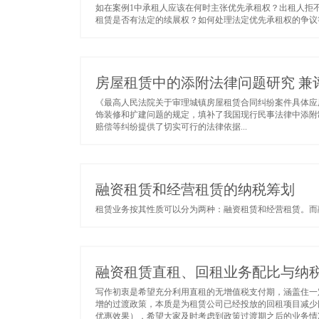
如在案例1中承租人应该在何时主张优先承租权？出租人拒
租赁是否有法定的续展权？如何处理法定优先承租权的争议等
房屋租赁中的添附法律问题研究 兼评法
《最高人民法院关于审理城镇房屋租赁合同纠纷案件具体应用法律
饰装修和扩建问题的规定，填补了我国现行民事法律中添附
赔偿等纠纷提供了切实可行的法律依据...
融资租赁和经营租赁的纳税筹划
租赁业务按其性质可以分为两种：融资租赁和经营租赁。而融
融资租赁直租、回租业务配比与纳
写作初衷是希望充分利用直租的无增值税支付期，涵盖住一
增的过渡政策，本质是为租赁公司已经投放的回租项目减少
优惠效果），希望大家及时考虑到政策过渡期之后的业务情况