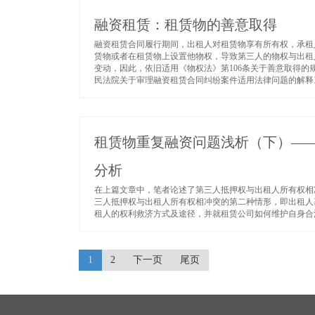
融资租赁：租赁物的善意取得
融资租赁合同履行期间，出租人对租赁物享有所有权，承租
赁物或者在租赁物上设置他物权，导致第三人的物权与出租
变动，因此，依旧适用《物权法》第106条关于善意取得
民法院关于审理融资租赁合同纠纷案件适用法律问题的解释》
租赁物重复融资问题浅析（下）—
分析
在上篇文章中，笔者论述了第三人抵押权与出租人所有权相
三人抵押权与出租人所有权相冲突的第二种情形，即出租人
租人的权利救济方式及途径，并就租赁公司如何维护自身合法
1
2
下一页
尾页