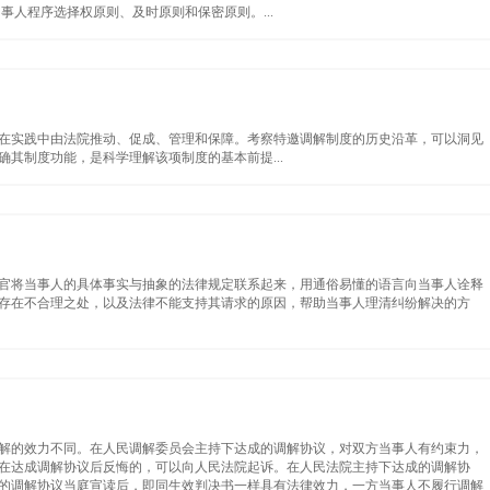
事人程序选择权原则、及时原则和保密原则。...
在实践中由法院推动、促成、管理和保障。考察特邀调解制度的历史沿革，可以洞见
其制度功能，是科学理解该项制度的基本前提...
官将当事人的具体事实与抽象的法律规定联系起来，用通俗易懂的语言向当事人诠释
存在不合理之处，以及法律不能支持其请求的原因，帮助当事人理清纠纷解决的方
解的效力不同。在人民调解委员会主持下达成的调解协议，对双方当事人有约束力，
在达成调解协议后反悔的，可以向人民法院起诉。在人民法院主持下达成的调解协
的调解协议当庭宣读后，即同生效判决书一样具有法律效力，一方当事人不履行调解