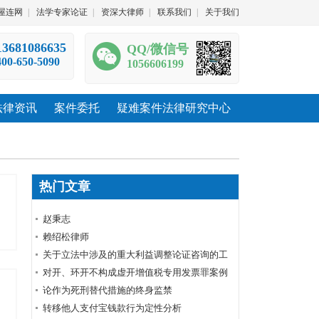
屋连网
|
法学专家论证
|
资深大律师
|
联系我们
|
关于我们
13681086635
QQ/微信号
400-650-5090
1056606199
法律资讯
案件委托
疑难案件法律研究中心
热门文章
赵秉志
赖绍松律师
关于立法中涉及的重大利益调整论证咨询的工
作规范
对开、环开不构成虚开增值税专用发票罪案例
裁判要旨
论作为死刑替代措施的终身监禁
转移他人支付宝钱款行为定性分析