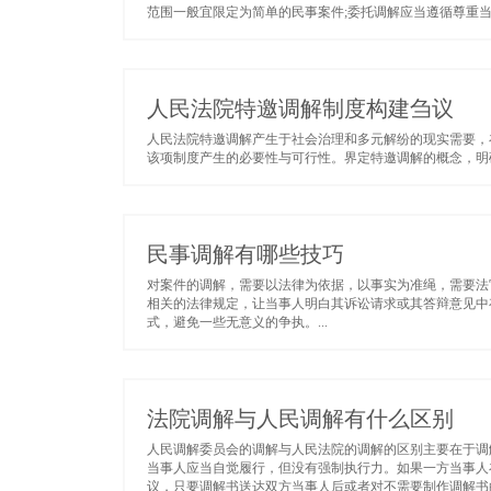
范围一般宜限定为简单的民事案件;委托调解应当遵循尊重当
人民法院特邀调解制度构建刍议
人民法院特邀调解产生于社会治理和多元解纷的现实需要，
该项制度产生的必要性与可行性。界定特邀调解的概念，明确
民事调解有哪些技巧
对案件的调解，需要以法律为依据，以事实为准绳，需要法
相关的法律规定，让当事人明白其诉讼请求或其答辩意见中
式，避免一些无意义的争执。...
法院调解与人民调解有什么区别
人民调解委员会的调解与人民法院的调解的区别主要在于调
当事人应当自觉履行，但没有强制执行力。如果一方当事人
议，只要调解书送达双方当事人后或者对不需要制作调解书