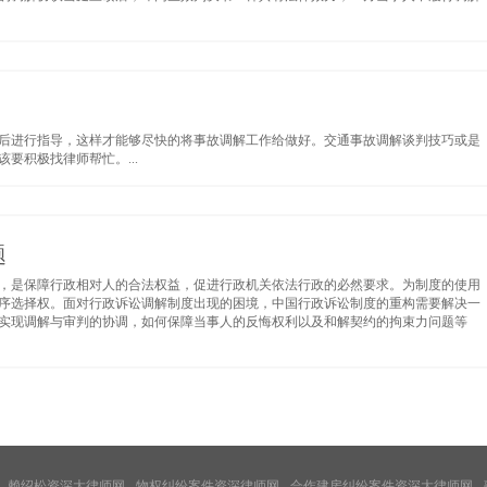
后进行指导，这样才能够尽快的将事故调解工作给做好。交通事故调解谈判技巧或是
要积极找律师帮忙。...
题
，是保障行政相对人的合法权益，促进行政机关依法行政的必然要求。为制度的使用
序选择权。面对行政诉讼调解制度出现的困境，中国行政诉讼制度的重构需要解决一
实现调解与审判的协调，如何保障当事人的反悔权利以及和解契约的拘束力问题等
赖绍松资深大律师网
物权纠纷案件资深律师网
合作建房纠纷案件资深大律师网