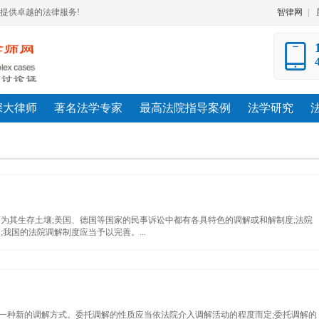
提供卓越的法律服务!
智律网
|
深大律师
著名法学专家
最高法院指导案例
法学研究
为其生存土壤;美国、德国等国家的民事诉讼中都有各具特色的调解或和解制度;法院
我国的法院调解制度应当予以完善。...
一种新的调解方式。委托调解的性质应当依法院介入调解活动的程度而定;委托调解的