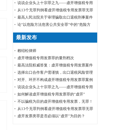
说说企业头上十宗罪之九——虚开增值税专用
发票罪
从13个无罪判例看虚开增值税专用发票罪无罪
裁判要旨及无罪辩点
最高人民法院关于审理骗取出口退税刑事案件
具体应用法律若干问题的解释辑
论“以危险方法危害公共安全罪”中的“危险方
法”
最新发布
赖绍松律师
虚开增值税专用发票罪的量刑档次
最高法院权威答复：虚开增值税专用发票案件
的数额标准确定
选择出口合作客户需谨慎，出口退税风险管理
需跟上
对开、环开不构成虚开增值税专用发票罪案例
裁判要旨
说说企业头上十宗罪之九——虚开增值税专用
发票罪
如何解读虚开增值税专用发票罪的“虚开”
不以骗税为目的虚开增值税专用发票，无罪！
从13个无罪判例看虚开增值税专用发票罪无罪
裁判要旨及无罪辩点
虚开发票类罪是否必须以“虚开”为目的？