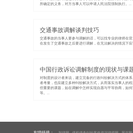
所确定的义务，对方当事人可以申请人民法院强制执行。...
交通事故调解谈判技巧
交通事故的当事人要参与调解的话，可以找专业的律师在背
在发生了交通事故之后要进行调解，在无法解决的情况下应该
中国行政诉讼调解制度的现状与课
对制度的设计者来说，建立完备的行政纠纷解决方式的体系
者考量，也应建立多种纠纷解决方式，从而落实当事人的程
些重要的课题，如在调解中怎样实现自愿与平等协商，如何
等。...
友情链接：
智律网
债权债务纠纷案件资深律师网
屋连网