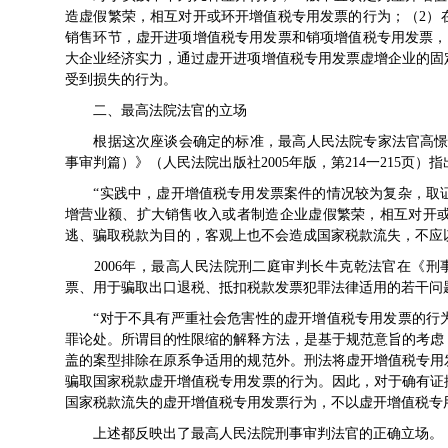
造虚假繁荣，相互对开或环开增值税专用发票的行为；（2）
销售环节，虚开进项增值税专用发票和销项增值税专用发票，
大企业经济实力，通过虚开进项增值税专用发票虚增企业的固
受到损失的行为。
二、最高法院法官的立场
根据这次座谈会确定的标准，最高人民法院专家法官高憬宏
事审判篇）》（人民法院出版社2005年版，第214一215页）指
“实践中，虚开增值税专用发票案件的情况较为复杂，取证
增营业额、扩大销售收入或者制造企业虚假繁荣，相互对开
逃、骗取税款为目的，客观上也不会造成国家税款流失，不应
2006年，最高人民法院刑二庭审判长牛克乾法官在《刑
票、用于骗取出口退税、抵扣税款发票犯罪法律适用的若干问
“对于不具有严重社会危害性的虚开增值税专用发票的行为
罪论处。所谓目的性限缩的解释方法，是基于规范意旨的考虑
盖的案型排除在原系争适用的规范外。刑法将虚开增值税专用
骗取国家税款虚开增值税专用发票的行为。因此，对于确有证
国家税款流失的虚开增值税专用发票行为，不以虚开增值税专
上述都反映出了最高人民法院刑事审判法官的正确立场。