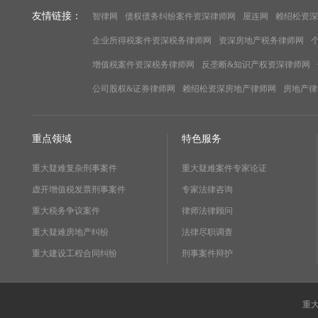
友情链接：
智律网
债权债务纠纷案件资深律师网
屋连网
赖绍松资深
企业所得税案件资深税务律师网
资深房地产税务律师网
增值税案件资深税务律师网
反垄断&知识产权资深律师网
公司股权&证券律师网
赖绍松资深房地产律师网
房地产律
重点领域
特色服务
重大疑难复杂刑事案件
重大疑难案件专家论证
虚开增值税发票刑事案件
专家法律咨询
重大税务争议案件
律师法律顾问
重大疑难房地产纠纷
法律尽职调查
重大建设工程合同纠纷
刑事案件辩护
重