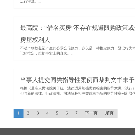
进行审查。...
最高院：“借名买房”不存在规避限购政策
房屋权利人​
不动产物权登记产生的公示公信效力，亦仅是一种推定效力，登记行为
记的推定，维护事实上的真实。...
当事人提交同类指导性案例而裁判文书未予
根据《最高人民法院关于统一法律适用加强类案检索的指导意见（试行）
但与新的法律、行政法规、司法解释相冲突或者为新的指导性案例所取代的
1
2
3
4
5
6
7
下一页
尾页