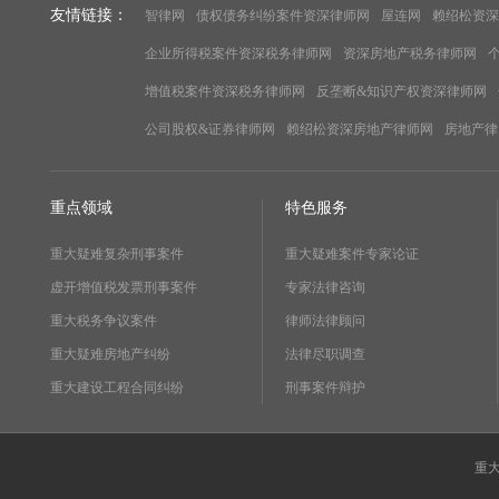
友情链接：
智律网
债权债务纠纷案件资深律师网
屋连网
赖绍松资深
企业所得税案件资深税务律师网
资深房地产税务律师网
增值税案件资深税务律师网
反垄断&知识产权资深律师网
公司股权&证券律师网
赖绍松资深房地产律师网
房地产律
重点领域
特色服务
重大疑难复杂刑事案件
重大疑难案件专家论证
虚开增值税发票刑事案件
专家法律咨询
重大税务争议案件
律师法律顾问
重大疑难房地产纠纷
法律尽职调查
重大建设工程合同纠纷
刑事案件辩护
重