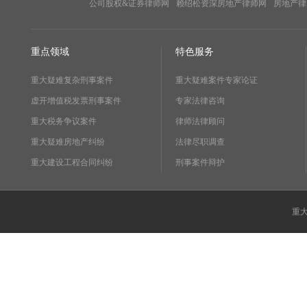
公司股权&证券律师网
赖绍松资深房地产律师网
房地产律
重点领域
特色服务
重大疑难复杂刑事案件
重大疑难案件专家论证
虚开增值税发票刑事案件
专家法律咨询
重大税务争议案件
律师法律顾问
重大疑难房地产纠纷
法律尽职调查
重大建设工程合同纠纷
刑事案件辩护
重