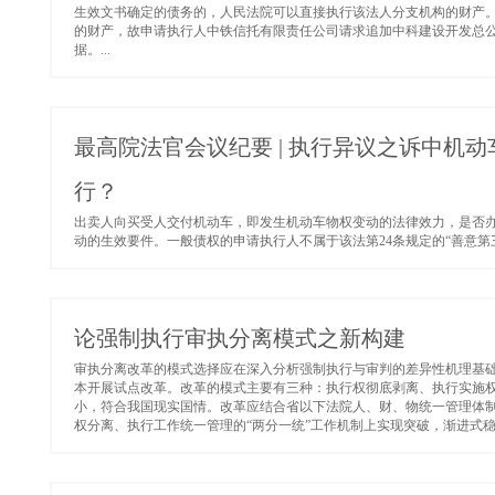
生效文书确定的债务的，人民法院可以直接执行该法人分支机构的财产。
的财产，故申请执行人中铁信托有限责任公司请求追加中科建设开发总
据。...
最高院法官会议纪要 | 执行异议之诉中机
行？
出卖人向买受人交付机动车，即发生机动车物权变动的法律效力，是否
动的生效要件。一般债权的申请执行人不属于该法第24条规定的“善意第三
论强制执行审执分离模式之新构建
审执分离改革的模式选择应在深入分析强制执行与审判的差异性机理基
本开展试点改革。改革的模式主要有三种：执行权彻底剥离、执行实施
小，符合我国现实国情。改革应结合省以下法院人、财、物统一管理体
权分离、执行工作统一管理的“两分一统”工作机制上实现突破，渐进式稳步