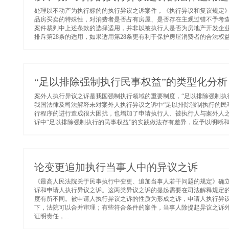
处理以不动产为执行标的的执行异议之诉案件，《执行异议和复议规定》
品房买卖的特殊性，对消费者是否占有房屋、是否存在主观过错不予考
案件裁判中上述条款的选择适用，并非以被执行人是否为房地产开发企业
排斥第28条的适用，如果适用第28条更有利于保护房屋消费者的合法权益，
“足以排除强制执行民事权益”的类型化分析
案外人执行异议之诉是我国强制执行领域的重要制度，“足以排除强制执
我国法律及司法解释未对案外人执行异议之诉中“足以排除强制执行的民
行程序的进行造成很大困扰，也增加了申请执行人、被执行人与案外人
诉中“足以排除强制执行的民事权益”的实践做法存有差异，应予以明晰和统
论变更追加执行当事人中的异议之诉
《最高人民法院关于民事执行中变更、追加当事人若干问题的规定》确
诉和申请人执行异议之诉。这两类异议之诉的提起需要在司法解释规定
度有所不同。被申请人执行异议之诉的性质为形成之诉，申请人执行异
下，法院可以合并审理；有些符合条件的案件，当事人除提起异议之诉
证明责任，...