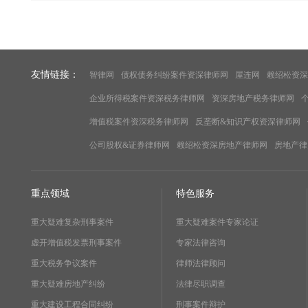
友情链接：
智律网
债权债务纠纷案件资深律师网
屋连网
赖绍松资深
企业所得税案件资深税务律师网
资深房地产税务律师网
增值税案件资深税务律师网
反垄断&知识产权资深律师网
公司股权&证券律师网
赖绍松资深房地产律师网
房地产律
重点领域
特色服务
重大疑难复杂刑事案件
重大疑难案件专家论证
虚开增值税发票刑事案件
专家法律咨询
重大税务争议案件
律师法律顾问
重大疑难房地产纠纷
法律尽职调查
重大建设工程合同纠纷
刑事案件辩护