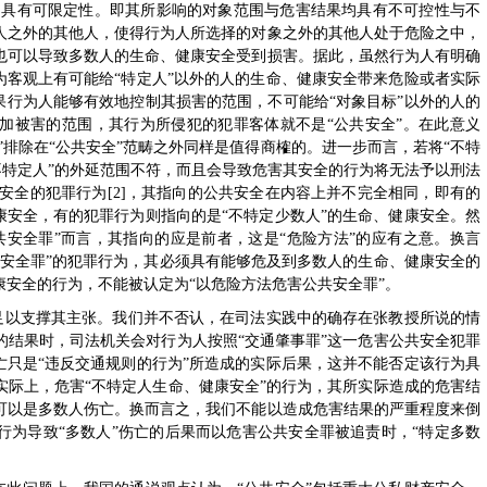
害不具有可限定性。即其所影响的对象范围与危害结果均具有不可控性与不
人之外的其他人，使得行为人所选择的对象之外的其他人处于危险之中，
也可以导致多数人的生命、健康安全受到损害。据此，虽然行为人有明确
为客观上有可能给“特定人”以外的人的生命、健康安全带来危险或者实际
果行为人能够有效地控制其损害的范围，不可能给“对象目标”以外的人的
加被害的范围，其行为所侵犯的犯罪客体就不是“公共安全”。在此意义
”排除在“公共安全”范畴之外同样是值得商榷的。进一步而言，若将“不特
“不特定人”的外延范围不符，而且会导致危害其安全的行为将无法予以刑法
共安全的犯罪行为[2]，其指向的公共安全在内容上并不完全相同，即有的
康安全，有的犯罪行为则指向的是“不特定少数人”的生命、健康安全。然
共安全罪”而言，其指向的应是前者，这是“危险方法”的应有之意。换言
共安全罪”的犯罪行为，其必须具有能够危及到多数人的生命、健康安全的
安全的行为，不能被认定为“以危险方法危害公共安全罪”。
不足以支撑其主张。我们并不否认，在司法实践中的确存在张教授所说的情
的结果时，司法机关会对行为人按照“交通肇事罪”这一危害公共安全犯罪
亡只是“违反交通规则的行为”所造成的实际后果，这并不能否定该行为具
实际上，危害“不特定人生命、健康安全”的行为，其所实际造成的危害结
可以是多数人伤亡。换而言之，我们不能以造成危害结果的严重程度来倒
行为导致“多数人”伤亡的后果而以危害公共安全罪被追责时，“特定多数