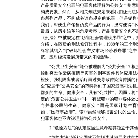
产品质量安全犯罪的犯罪客体理解为公共安全则意
构成要素。然而，从相关刑法规定来看我们还无法得出
条所列产品，不构成各该条规定的犯罪，但是销售金
我们，即便生产销售伪劣产品的行为，没有使得“
最后，从历史沿革的角度考察，产品质量安全也不应成
《刑法》中被规定在“妨害社会管理秩序罪”之中，
介绍，在随后的刑法修订过程中，1988年的三个刑法
终将其纳入到“破坏社会主义市场经济秩序罪”之
范、应对经济发展所带来的消极影响。
“公共卫生安全”能否被理解为“公共安全”？根
控制突发传染病疫情等灾害的刑事案件具体应用法
检疫、强制隔离或者治疗而过失导致传染病传播的行
全”应属于“公共安全”的范畴得到了国家最高司法
群众的生命、健康安全，具有“公共性”。因而，将
定的“危害公共卫生罪”中，有些犯罪的犯罪客体还
向并非公民的生命、健康安全而是国家计划生育
如，“医疗事故罪”。该罪虽然能够损害公民的生
犯罪客体也不宜被理解为公共安全。
2.“危险方法”的认定应当注意考察其独立于
“危险方法”的认定固然不能脱离其犯罪客体的