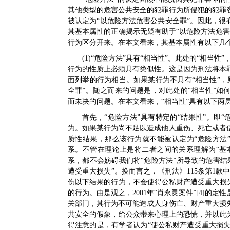
其他类型的危害公共安全的犯罪行为所侵犯的犯罪
被认定为“以危险方法危害公共安全罪”。因此，很
其基本属性的正确揭示无疑有助于“以危险方法危
行为区分开来。在本文看来，其基本属性有以下几
(1)“危险方法”具有“相当性”。此处的“相当性
行为的性质上必须具有类似性。这是因为刑法将本罪
面列举的行为相当。如果某行为不具有“相当性”
全罪”。随之而来的问题是，对此处的“相当性”
而未决的问题。在本文看来，“相当性”具有以下两层
首先，“危险方法”具有特定的“结果性”。即
为。如果某行为尚不足以造成他人重伤、死亡或者
质性结果，那么该行为就不能被认定为“危险方法”
系。不管在理论上是将二者之间的关系理解为“基本
系，都不会妨碍我们将“危险方法”所导致的危害结
遭受重大损失”。换而言之，《刑法》115条第1款
伤以下结果的行为，不会使得公私财产遭受重大损
的行为。由是观之，2001年“肖永灵案件”[4]
关部门，其行为不可能造成人身伤亡、财产重大损
共安全的假象，给公众带来心理上的恐慌，并以此
得注意的是，有学者认为“使公私财产遭受重大损失的