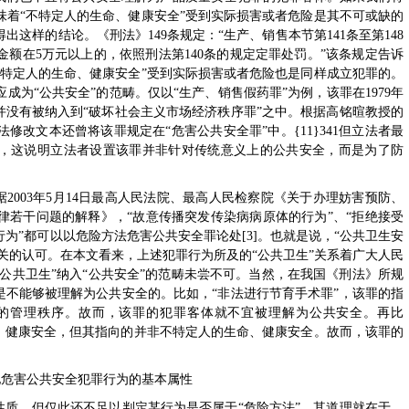
味着“不特定人的生命、健康安全”受到实际损害或者危险是其不可或缺的
这样的结论。《刑法》149条规定：“生产、销售本节第141条至第148
额在5万元以上的，依照刑法第140条的规定定罪处罚。”该条规定告诉
不特定人的生命、健康安全”受到实际损害或者危险也是同样成立犯罪的。
为“公共安全”的范畴。仅以“生产、销售假药罪”为例，该罪在1979年
并没有被纳入到“破坏社会主义市场经济秩序罪”之中。根据高铭暄教授的
修改文本还曾将该罪规定在“危害公共安全罪”中。{11}341但立法者最
中，这说明立法者设置该罪并非针对传统意义上的公共安全，而是为了防
据2003年5月14日最高人民法院、最高人民检察院《关于办理妨害预防、
律若干问题的解释》，“故意传播突发传染病病原体的行为”、“拒绝接受
为”都可以以危险方法危害公共安全罪论处[3]。也就是说，“公共卫生安
机关的认可。在本文看来，上述犯罪行为所及的“公共卫生”关系着广大人民
“公共卫生”纳入“公共安全”的范畴未尝不可。当然，在我国《刑法》所规
是不能够被理解为公共安全的。比如，“非法进行节育手术罪”，该罪的指
的管理秩序。故而，该罪的犯罪客体就不宜被理解为公共安全。再比
命、健康安全，但其指向的并非不特定人的生命、健康安全。故而，该罪的
其他危害公共安全犯罪行为的基本属性
性质，但仅此还不足以判定某行为是否属于“危险方法”。其道理就在于，