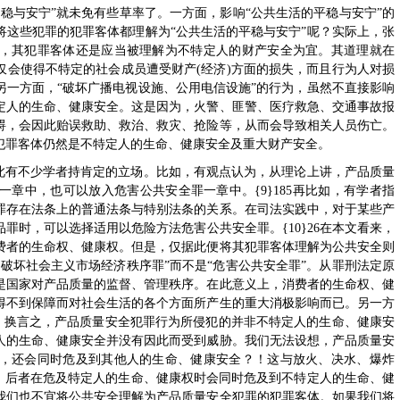
稳与安宁”就未免有些草率了。一方面，影响“公共生活的平稳与安宁”的
将这些犯罪的犯罪客体都理解为“公共生活的平稳与安宁”呢？实际上，张
，其犯罪客体还是应当被理解为不特定人的财产安全为宜。其道理就在
仅会使得不特定的社会成员遭受财产(经济)方面的损失，而且行为人对损
另一方面，“破坏广播电视设施、公用电信设施”的行为，虽然不直接影响
定人的生命、健康安全。这是因为，火警、匪警、医疗救急、交通事故报
碍，会因此贻误救助、救治、救灾、抢险等，从而会导致相关人员伤亡。
犯罪客体仍然是不特定人的生命、健康安全及重大财产安全。
对此有不少学者持肯定的立场。比如，有观点认为，从理论上讲，产品质量
章中，也可以放入危害公共安全罪一章中。{9}185再比如，有学者指
罪存在法条上的普通法条与特别法条的关系。在司法实践中，对于某些产
罪时，可以选择适用以危险方法危害公共安全罪。{10}26在本文看来，
费者的生命权、健康权。但是，仅据此便将其犯罪客体理解为公共安全则
破坏社会主义市场经济秩序罪”而不是“危害公共安全罪”。从罪刑法定原
是国家对产品质量的监督、管理秩序。在此意义上，消费者的生命权、健
得不到保障而对社会生活的各个方面所产生的重大消极影响而已。另一方
”。换言之，产品质量安全犯罪行为所侵犯的并非不特定人的生命、健康安
人的生命、健康安全并没有因此而受到威胁。我们无法设想，产品质量安
，还会同时危及到其他人的生命、健康安全？！这与放火、决水、爆炸
同。后者在危及特定人的生命、健康权时会同时危及到不特定人的生命、健
我们也不宜将公共安全理解为产品质量安全犯罪的犯罪客体。如果我们将