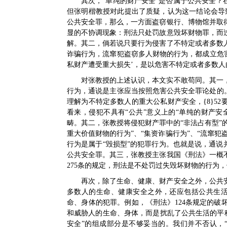
其次，“单纯的财产安全”是否属于公共安全？
但张明楷教授对此提出了质疑，认为这一结论会导
公共安全罪，那么，一方面盗窃银行、博物馆并取
显的不协调现象：刑法只处罚故意毁坏财物罪，而
解。其二，倘若说只要行为侵害了不特定或者多数
诈骗行为，流窜犯盗窃多人财物的行为，都成立危害
私财产遭受重大损失’，是以危害不特定或者多数人的生
对张教授的上述认识，本文实不敢苟同。其一
行为，通说是主张应当按照危害公共安全罪论处的
理解为不特定多数人的重大公私财产安全，{8}52
看来，侵犯不具有“公共”意义上的“单纯的财产安
畴。其二，张教授将侵犯财产罪中的“非法占有型”
重大价值财物的行为”、“集资诈骗行为”、“流窜犯
行为是属于“毁损型”的犯罪行为。也就是说，通说
公共安全罪。其三，张教授主张我国《刑法》一概
275条的规定，刑法是不处罚过失毁坏财物的行为，
再次，除了生命、健康、财产安全之外，公共
多数人的生命、健康安全之外，还应包括公共生活
命、身体的犯罪。例如，《刑法》124条规定的
和威胁人的生命、身体，而是扰乱了公共生活的平稳与
安全”的组成部分是不够妥当的。我们并不否认，