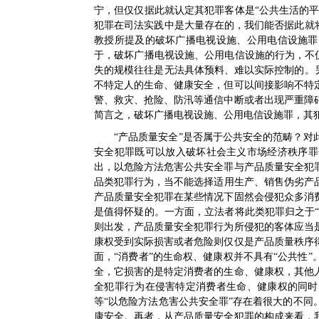
宁，但仅仅据此就认定其犯罪客体是“公共生活的平
犯罪在司法实践中是大量存在的，我们能否据此就
教授所提及的破坏广播电视设施、公用电信设施罪
于，破坏广播电视设施、公用电信设施的行为，不
失的规模往往是无法具体预料、难以实际控制的。
不特定人的生命、健康安全，但可以间接影响不特
警、救灾、抢险、防汛等通信中断或者出现严重障
简言之，破坏广播电视设施、公用电信设施罪，其
“产品质量安全”是否属于公共安全的范畴？
安全犯罪既可以放入破坏社会主义市场经济秩序罪一
出，以危险方法危害公共安全罪与产品质量安全犯
品类犯罪行为，当不能选择适用生产、销售伪劣产品
产品质量安全犯罪在某些情况下固然会侵犯众多消
是值得怀疑的。一方面，立法者将此类犯罪归之于“
则出发，产品质量安全犯罪行为所侵犯的客体应当
康权受到实际损害或者危险则仅仅是产品质量秩序
面，“消费者”的生命权、健康权并不具有“公共性
全，它损害的是特定消费者的生命、健康权，其他
全犯罪行为在侵害特定消费者生命、健康权的同时
等“以危险方法危害公共安全罪”存在着很大的不
康安全。再者，从产品质量安全犯罪的构成来看，