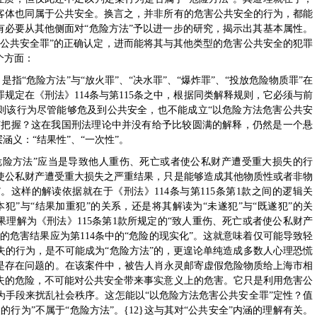
客体也同属于公共安全。换言之，并非所有的危害公共安全的行为，都能
有必要从其他侧面对“危险方法”予以进一步的研究，揭示出其基本属性。
害公共安全罪”的正确认定，进而能将其与其他类型的危害公共安全的犯罪
个方面：
”，是指“危险方法”与“放火罪”、“决水罪”、“爆炸罪”、“投放危险物质罪”在
规定在《刑法》114条与第115条之中，根据同类解释规则，它必须与前
，则该行为尽管能够危及到公共安全，也不能成立“以危险方法危害公共安
如何把握？这在我国刑法理论中并没有给予比较圆满的解释，仍然是一个悬
涵义：“结果性”、“一次性”。
“危险方法”应当是导致他人重伤、死亡或者使公私财产遭受重大损失的行
使公私财产遭受重大损失之严重结果，只是能够造成其他物质性或者非物
。这样的解读依据就在于《刑法》114条与第115条第1款之间的逻辑关
犯”与“结果加重犯”的关系，还是将其解读为“未遂犯”与“既遂犯”的关
果理解为《刑法》115条第1款所规定的“致人重伤、死亡或者使公私财产
中的危害结果应为第114条中的“危险的现实化”。这就意味着仅可能导致轻
失的行为，是不可能成为“危险方法”的，更遑论单纯造成多数人心理恐慌
的定性是存在问题的。在该案件中，被告人肖永灵邮寄虚假危险物质给上海市相
失的危险，不可能对公共安全带来事实意义上的危害。它只是利用危害公
为手段来扰乱社会秩序。这怎能以“以危险方法危害公共安全罪”定性？值
行为”不属于“危险方法”。{12}这与其对“公共安全”内涵的理解有关。