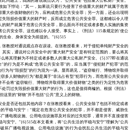
在此问题上，我国的通说观点认为，“公共安全”包括重大公私财产安全。
致如下悖论：“其一，如果说只要行为侵害了价值重大的财产就属于危害
得重大价值财物的行为，应构成危害公共安全罪；另一方面，还会出现明
过失毁损价值重大的财产时，反而成立危害公共安全罪。这都难以令人理
人的财产就属于危害公共安全罪，那么面向不特定或者多数人实施的集资
公共安全罪。这也难以令人接受。事实上，《刑法》115条规定的‘使公
命、身体安全为前提的。”{6}515
，张教授对通说观点存在误读。在张教授看来，对于侵犯单纯财产安全的
。其实，通说对公共安全中的“重大财产安全”是有特定范围的，要么将其
要么将其理解为不特定或者多数人的重大公私财产安全。{5}377即在通说
全”的行为是不构成“危害公共安全罪”的，应当属于“侵犯财产犯罪”的范
的行为与“毁损型”的行为混为一谈。显而易见，“盗窃银行、博物馆并取得
盗窃多人财物的行为”都是属于“非法占有型”犯罪行为，而危害公共安全的
并不会将“盗窃银行、博物馆并取得重大价值财物”之类的行为定性为危害
不处罚过失毁损价值重大财产的行为，这也是值得商榷的。根据《刑法》
但这里的“财物”并不包括“公共”意义上的财物。
安全是否还包括其他内容？在张教授看来，公共安全除了包括不特定或者
的平稳与安宁：“规定在危害公共安全的犯罪，并不都是侵害、威胁生
破坏广播电视设施、公用电信设施罪及对应的过失犯罪，通常并不直接侵害
安宁。”{6}515在本文看来，将“公共生活的平稳与安宁”理解为“公共
“破坏广播电视设施、公用电信设施”的行为会扰乱公共生活的平稳与安