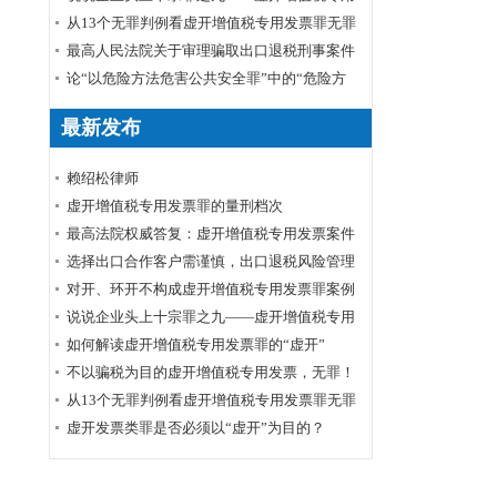
发票罪
从13个无罪判例看虚开增值税专用发票罪无罪
裁判要旨及无罪辩点
最高人民法院关于审理骗取出口退税刑事案件
具体应用法律若干问题的解释辑
论“以危险方法危害公共安全罪”中的“危险方
法”
最新发布
赖绍松律师
虚开增值税专用发票罪的量刑档次
最高法院权威答复：虚开增值税专用发票案件
的数额标准确定
选择出口合作客户需谨慎，出口退税风险管理
需跟上
对开、环开不构成虚开增值税专用发票罪案例
裁判要旨
说说企业头上十宗罪之九——虚开增值税专用
发票罪
如何解读虚开增值税专用发票罪的“虚开”
不以骗税为目的虚开增值税专用发票，无罪！
从13个无罪判例看虚开增值税专用发票罪无罪
裁判要旨及无罪辩点
虚开发票类罪是否必须以“虚开”为目的？