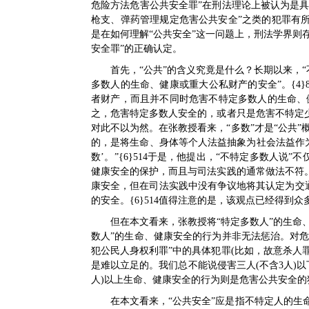
危险方法危害公共安全罪”在刑法理论上被认为是具
枪支、弹药管理规定危害公共安全”之类的犯罪有
是在如何理解“公共安全”这一问题上，刑法学界则
安全罪”的正确认定。
首先，“公共”的含义究竟是什么？长期以来，
多数人的生命、健康或重大公私财产的安全”。{4
者财产，而且并不同时危害不特定多数人的生命、健
之，危害特定多数人安全的，或者只是危害不特定
对此不以为然。在张教授看来，“多数”才是“公共”
的，是将生命、身体等个人法益抽象为社会法益作为
数’。”{6}514于是，他提出，“不特定多数人说
健康安全的保护，而且与司法实践的通常做法不符
康安全，但在司法实践中没有争议地将其认定为交
的安全。{6}514值得注意的是，该观点已经得到众多
但在本文看来，张教授将“特定多数人”的生命
数人”的生命、健康安全的行为并非无法惩治。对危
犯公民人身权利罪”中的具体犯罪(比如，故意杀人
是难以立足的。我们总不能说侵害三人(不含3人)以
人)以上生命、健康安全的行为则是危害公共安全
在本文看来，“公共安全”应是指不特定人的生命