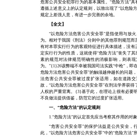
危害公共安全犯罪行为的基本属性。“危险方法”具有
遵循上述意义上的认定规则，以致出现了“以危险方
规定上差强人意，有进一步完善的余地。
【全文】
“以危险方法危害公共安全罪”是指使用与放
为。相对于我国《刑法》分则中的其他罪刑规范而
有对本罪实行行为的客观特征进行具体描述，没有
定实行行为的性质，这就使得“危险方法”丧失了
素的规范对法律规范明确性的消极影响，则表现
为。”{1}26该弊端不幸被我国司法实践“中枪”，
危险方法危害公共安全罪”的触须越伸越长的问题
法危害公共安全罪被过度扩张适用，如在道路交通
故，“以危险方法危害公共安全罪”在刑法学界获得
人权的严重背离。{3}基于此，在理论上很有必要
不良做法提供借鉴，防范它的过度扩张适用。
一、“危险方法”的认定规则
1.“危险方法”的认定首先应当考察其作用的对象
“危害公共安全罪”的保护法益是公共安全，
此，“以危险方法危害公共安全罪”中的“危险方法”