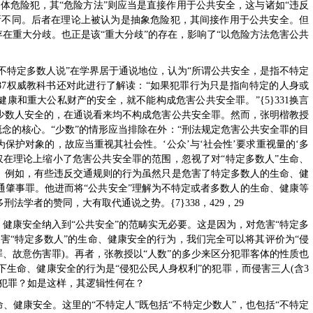
体危险犯，其“危险方法”则应当是直接作用于公共安全，这与诸如“违反
所不同。后者在理论上被认为是抽象危险犯，其间接作用于公共安全。但
存在重大分歧。也正是该“重大分歧”的存在，影响了“以危险方法危害公共
“不特定多数人说”在学界居于通说地位，认为“所谓公共安全，是指不特定
}87权威教科书还对此进行了解读：“如果犯罪行为只是指向特定的人身或
康和重大公私财产的安全，就不能构成危害公共安全罪。”{5}331换言
少数人安全的，在通说看来均不构成危害公共安全罪。然而，张明楷教授
概念的核心。“少数”的情形应当排除在外：“刑法规定危害公共安全罪的目
保护对象的，故应当重视其社会性。‘公众’与‘社会性’要求重视量的‘多
”不仅在理论上缩小了危害公共安全罪的范围，忽视了对“特定多数人”生命、
。例如，有些违反交通规则的行为虽然只是危害了特定多数人的生命、健
通肇事罪。他进而将“公共安全”理解为不特定或者多数人的生命、健康等
刑法学者的赞同，大有取代通说之势。{7}338，429，29
、健康安全纳入到“公共安全”的范畴实无必要。这是因为，对危害“特定多
害“特定多数人”的生命、健康安全的行为，我们完全可以将其评价为“侵
罪、故意伤害罪)。再者，张教授以“人数”的多少来区分犯罪客体的性质也
下生命、健康安全的行为是“侵犯公民人身权利”的犯罪，而侵害三人(含3
的犯罪？如是这样，其逻辑性何在？
、健康安全。这里的“不特定人”既包括“不特定少数人”，也包括“不特定