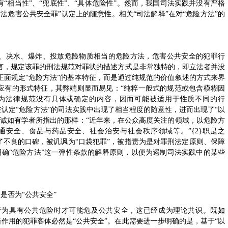
“相当性”、“兜底性”、“具体危险性”。然而，我国司法实践并没有严格
法危害公共安全罪”认定上的随意性。相关“司法解释”在对“危险方法”的
火、决水、爆炸、投放危险物质相当的危险方法，危害公共安全的犯罪行
言，规定该罪的刑法规范对罪状的描述方式是非常独特的，即立法者并没
正面规定“危险方法”的基本特征，而是通过纯规范的价值叙述的方式来界
其应有的形式特征，其弊端则显而易见：“纯粹一般式的规范或包含模糊因
为法律规范没有具体或确定的内容，因而可能被适用于性质不同的行
即在认定“危险方法”的司法实践中出现了相当程度的随意性，进而出现了“以
，诚如有学者所指出的那样：“近年来，在公众高度关注的领域，以危险方
安全、食品与药品安全、社会治安与社会秩序领域等。”{2}职是之
了不良的口碑，被讥讽为“口袋犯罪”，被指责为是对罪刑法定原则、保障
明确“危险方法”这一弹性条款的解释原则，以便为遏制司法实践中的某些
是否为“公共安全”
行为具有公共危险时才可能危及公共安全，这已经成为理论共识。既如
所作用的犯罪客体必然是“公共安全”。在此需要进一步明确的是，基于“以