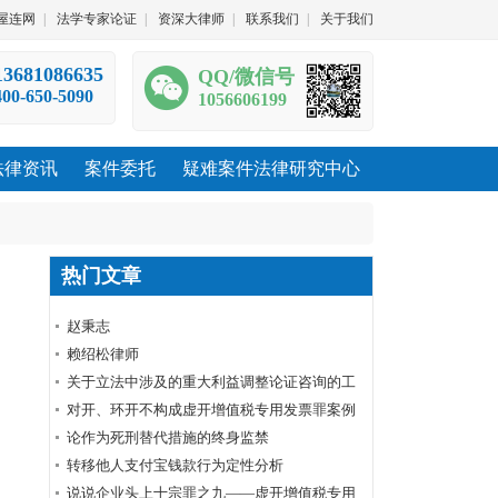
屋连网
|
法学专家论证
|
资深大律师
|
联系我们
|
关于我们
13681086635
QQ/微信号
400-650-5090
1056606199
法律资讯
案件委托
疑难案件法律研究中心
热门文章
赵秉志
赖绍松律师
关于立法中涉及的重大利益调整论证咨询的工
作规范
对开、环开不构成虚开增值税专用发票罪案例
裁判要旨
论作为死刑替代措施的终身监禁
转移他人支付宝钱款行为定性分析
说说企业头上十宗罪之九——虚开增值税专用