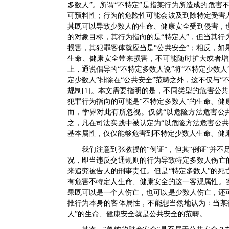
多数人”。所谓“不特定”是指某行为所造成的危
可预料性；行为的危险性可能会波及到除特定受害
其既可以导致少数人的生命、健康安全受到侵害，
的对象目标，其行为指向的是“特定人”，但当其行
损害，其犯罪客体就应当是“公共安全”；相反，如
生命、健康安全带来损害，不可能随时扩大或者增
上，通说倡导的“不特定多数人说”将“不特定少数人
定少数人”排除在“公共安全”范畴之外，这不仅与
规制[1]。本文需要指明的是，不同类型的危害公
犯罪行为指向的可能是“不特定多数人”的生命、健
而，学界对此有所忽视。仅就“以危险方法危害公
之，凡在司法实践中被认定为“以危险方法危害公
基本属性，仅仅能够危害到不特定少数人生命、健康
我们注意到张教授的“例证”，但其“例证”并
况，即当违反交通规则的行为导致特定多数人伤亡
来追究被告人的刑事责任。但是“特定多数人”的死
有危害不特定人生命、健康安全的这一客观属性。
果既可以是一个人伤亡，也可以是少数人伤亡，还
推行为本身的客体属性，不能想当然地认为：当某
人”的生命、健康安全就是公共安全的范畴。